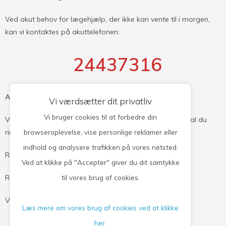
Ved akut behov for lægehjælp, der ikke kan vente til i morgen,
kan vi kontaktes på akuttelefonen:
24437316
Akut hjælp efter kl. 16.00 og i weekenden !
Vi værdsætter dit privatliv
Vi bruger cookies til at forbedre din
Ved akut opstået sygdom uden for vores åbningstid, skal du
ringe til Lægevagten:
browseroplevelse, vise personlige reklamer eller
indhold og analysere trafikken på vores netsted.
Region Midtjylland: Tlf. 70 11 31 31
Ved at klikke på "Accepter" giver du dit samtykke
Region Syddanmark: Tlf. 70 11 07 07
til vores brug af cookies.
Ved livstruende sygdom eller ulykker ring altid 1-1-2
Læs mere om vores brug af cookies ved at klikke
Mvh Personalet Ølgod Lægehus
her.