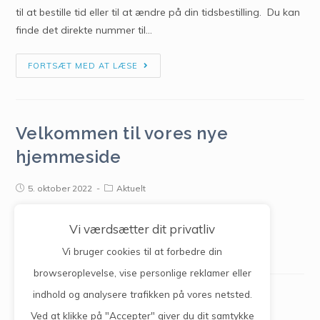
til at bestille tid eller til at ændre på din tidsbestilling. Du kan
finde det direkte nummer til…
FORTSÆT MED AT LÆSE
Velkommen til vores nye
hjemmeside
5. oktober 2022
Aktuelt
Vi værdsætter dit privatliv
FORTSÆT MED AT LÆSE
Vi bruger cookies til at forbedre din
browseroplevelse, vise personlige reklamer eller
indhold og analysere trafikken på vores netsted.
Bestil tid, forny medicin, skriv til lægen.
Ved at klikke på "Accepter" giver du dit samtykke